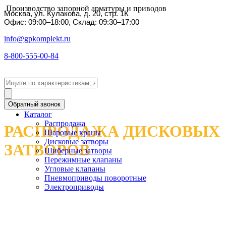
Производство запорной арматуры и приводов
Москва, ул. Кулакова, д. 20, стр. 1К
Офис: 09:00–18:00, Склад: 09:30–17:00
info@gpkomplekt.ru
8-800-555-00-84
Обратный звонок
Каталог
Распродажа
РАСПРОДАЖА ДИСКОВЫХ
Шаровые краны
Дисковые затворы
ЗАТВОРОВ
Шиберные затворы
Пережимные клапаны
Угловые клапаны
Пневмоприводы поворотные
Электроприводы