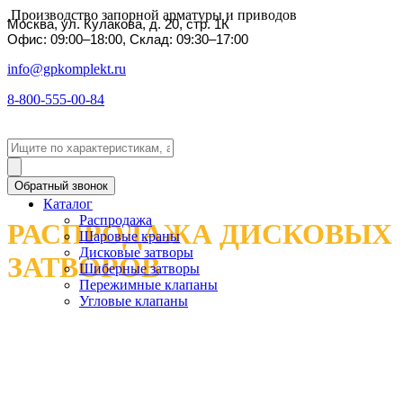
Производство запорной арматуры и приводов
Москва, ул. Кулакова, д. 20, стр. 1К
Офис: 09:00–18:00, Склад: 09:30–17:00
info@gpkomplekt.ru
8-800-555-00-84
Обратный звонок
Каталог
Распродажа
РАСПРОДАЖА ДИСКОВЫХ
Шаровые краны
Дисковые затворы
ЗАТВОРОВ
Шиберные затворы
Пережимные клапаны
Угловые клапаны