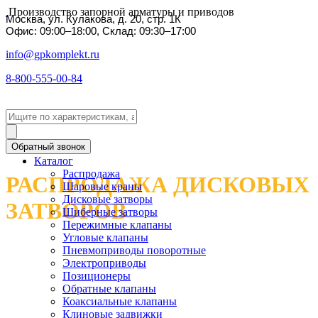
Производство запорной арматуры и приводов
Москва, ул. Кулакова, д. 20, стр. 1К
Офис: 09:00–18:00, Склад: 09:30–17:00
info@gpkomplekt.ru
8-800-555-00-84
Обратный звонок
Каталог
Распродажа
РАСПРОДАЖА ДИСКОВЫХ
Шаровые краны
Дисковые затворы
ЗАТВОРОВ
Шиберные затворы
Пережимные клапаны
Угловые клапаны
Пневмоприводы поворотные
Электроприводы
Позиционеры
Обратные клапаны
Коаксиальные клапаны
Клиновые задвижки