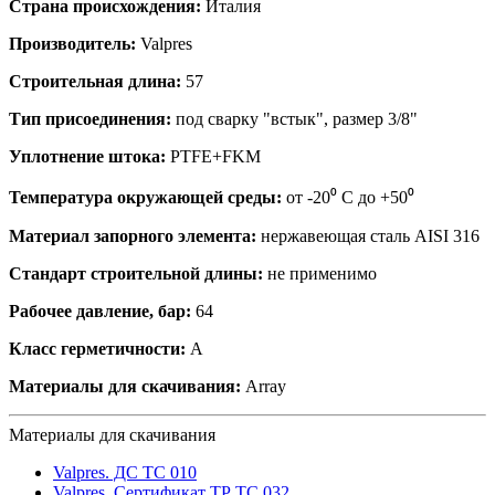
Страна происхождения:
Италия
Производитель:
Valpres
Строительная длина:
57
Тип присоединения:
под сварку "встык", размер 3/8"
Уплотнение штока:
PTFE+FKM
Температура окружающей среды:
от -20⁰ С до +50⁰
Материал запорного элемента:
нержавеющая сталь AISI 316
Стандарт строительной длины:
не применимо
Рабочее давление, бар:
64
Класс герметичности:
А
Материалы для скачивания:
Array
Материалы для скачивания
Valpres. ДС ТС 010
Valpres. Сертификат ТР ТС 032