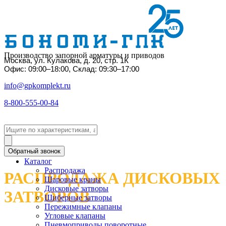
Производство запорной арматуры и приводов
Москва, ул. Кулакова, д. 20, стр. 1К
Офис: 09:00–18:00, Склад: 09:30–17:00
info@gpkomplekt.ru
8-800-555-00-84
Обратный звонок
Каталог
Распродажа
РАСПРОДАЖА ДИСКОВЫХ
Шаровые краны
Дисковые затворы
ЗАТВОРОВ
Шиберные затворы
Пережимные клапаны
Угловые клапаны
Пневмоприводы поворотные