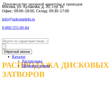
Производство запорной арматуры и приводов
Москва, ул. Кулакова, д. 20, стр. 1К
Офис: 09:00–18:00, Склад: 09:30–17:00
info@gpkomplekt.ru
8-800-555-00-84
Обратный звонок
Каталог
Распродажа
РАСПРОДАЖА ДИСКОВЫХ
Шаровые краны
ЗАТВОРОВ