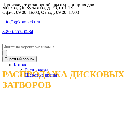
Производство запорной арматуры и приводов
Москва, ул. Кулакова, д. 20, стр. 1К
Офис: 09:00–18:00, Склад: 09:30–17:00
info@gpkomplekt.ru
8-800-555-00-84
Обратный звонок
Каталог
Распродажа
РАСПРОДАЖА ДИСКОВЫХ
Шаровые краны
ЗАТВОРОВ