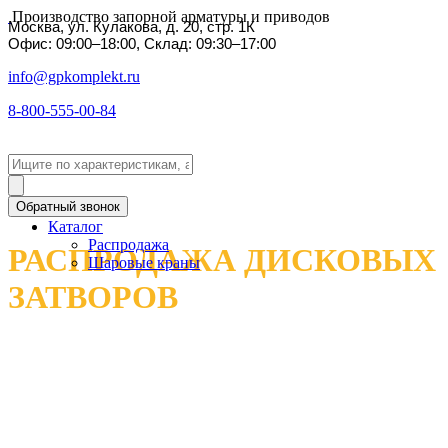
Производство запорной арматуры и приводов
Москва, ул. Кулакова, д. 20, стр. 1К
Офис: 09:00–18:00, Склад: 09:30–17:00
info@gpkomplekt.ru
8-800-555-00-84
Обратный звонок
Каталог
Распродажа
РАСПРОДАЖА ДИСКОВЫХ
Шаровые краны
ЗАТВОРОВ