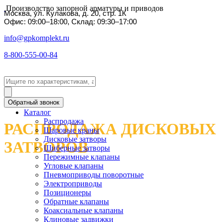
Производство запорной арматуры и приводов
Москва, ул. Кулакова, д. 20, стр. 1К
Офис: 09:00–18:00, Склад: 09:30–17:00
info@gpkomplekt.ru
8-800-555-00-84
Обратный звонок
Каталог
Распродажа
РАСПРОДАЖА ДИСКОВЫХ
Шаровые краны
Дисковые затворы
ЗАТВОРОВ
Шиберные затворы
Пережимные клапаны
Угловые клапаны
Пневмоприводы поворотные
Электроприводы
Позиционеры
Обратные клапаны
Коаксиальные клапаны
Клиновые задвижки