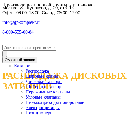
Производство запорной арматуры и приводов
Москва, ул. Кулакова, д. 20, стр. 1К
Офис: 09:00–18:00, Склад: 09:30–17:00
info@gpkomplekt.ru
8-800-555-00-84
Обратный звонок
Каталог
Распродажа
РАСПРОДАЖА ДИСКОВЫХ
Шаровые краны
Дисковые затворы
ЗАТВОРОВ
Шиберные затворы
Пережимные клапаны
Угловые клапаны
Пневмоприводы поворотные
Электроприводы
Позиционеры