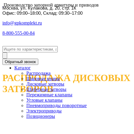
Производство запорной арматуры и приводов
Москва, ул. Кулакова, д. 20, стр. 1К
Офис: 09:00–18:00, Склад: 09:30–17:00
info@gpkomplekt.ru
8-800-555-00-84
Обратный звонок
Каталог
Распродажа
РАСПРОДАЖА ДИСКОВЫХ
Шаровые краны
Дисковые затворы
ЗАТВОРОВ
Шиберные затворы
Пережимные клапаны
Угловые клапаны
Пневмоприводы поворотные
Электроприводы
Позиционеры