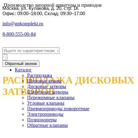
Производство запорной арматуры и приводов
Москва, ул. Кулакова, д. 20, стр. 1К
Офис: 09:00–18:00, Склад: 09:30–17:00
info@gpkomplekt.ru
8-800-555-00-84
Обратный звонок
Каталог
Распродажа
РАСПРОДАЖА ДИСКОВЫХ
Шаровые краны
Дисковые затворы
ЗАТВОРОВ
Шиберные затворы
Пережимные клапаны
Угловые клапаны
Пневмоприводы поворотные
Электроприводы
Позиционеры
Обратные клапаны