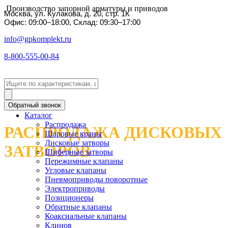
Производство запорной арматуры и приводов
Москва, ул. Кулакова, д. 20, стр. 1К
Офис: 09:00–18:00, Склад: 09:30–17:00
info@gpkomplekt.ru
8-800-555-00-84
Обратный звонок
Каталог
Распродажа
РАСПРОДАЖА ДИСКОВЫХ
Шаровые краны
Дисковые затворы
ЗАТВОРОВ
Шиберные затворы
Пережимные клапаны
Угловые клапаны
Пневмоприводы поворотные
Электроприводы
Позиционеры
Обратные клапаны
Коаксиальные клапаны
Клинов